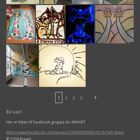
1
2
3
4
Kraart
Her er lnken til Facebook gruppa mi. KRAART
https://www.facebook.com/groups/1000005594531574/?ref=share
© 2026 Kraart